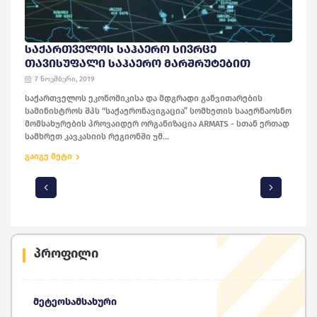
ᲡᲐᲥᲐᲠᲗᲕᲔᲚᲝᲡ ᲡᲐᲰᲐᲔᲠᲝ ᲡᲘᲕᲠᲪᲔ
ᲗᲐᲕᲘᲡᲣᲤᲐᲚᲘ ᲡᲐᲰᲐᲔᲠᲝ ᲛᲐᲠᲨᲠᲣᲢᲔᲑᲘᲗ
7 ნოემბერი, 2019
საქართველოს ეკონომიკისა და მდგრადი განვითარების
სამინისტროს შპს “საქაერონავიგაცია” სომხეთის სააერნაოსნო
მომსახურების პროვაიდერ ორგანიზაცია ARMATS - სთან ერთად
სამხრეთ კავკასიის რეგიონში უმ...
გაიგე მეტი
პროფილი
მეტეოსამსახური