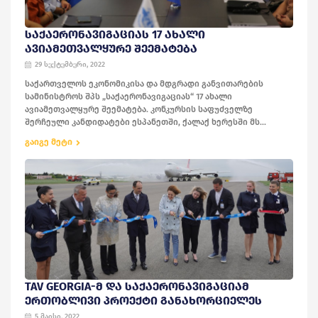
ᲡᲐᲥᲐᲔᲠᲝᲜᲐᲕᲘᲒᲐᲪᲘᲐᲡ 17 ᲐᲮᲐᲚᲘ
ᲐᲕᲘᲐᲛᲔᲗᲕᲐᲚᲧᲣᲠᲔ ᲨᲔᲔᲛᲐᲢᲔᲑᲐ
29 სექტემბერი, 2022
საქართველოს ეკონომიკისა და მდგრადი განვითარების
სამინისტროს შპს „საქაერონავიგაციას“ 17 ახალი
ავიამეთვალყურე შეემატება. კონკურსის საფუძველზე
შერჩეული კანდიდატები ესპანეთში, ქალაქ ხერესში მს...
გაიგე მეტი
TAV GEORGIA-Მ ᲓᲐ ᲡᲐᲥᲐᲔᲠᲝᲜᲐᲕᲘᲒᲐᲪᲘᲐᲛ
ᲔᲠᲗᲝᲑᲚᲘᲕᲘ ᲞᲠᲝᲔᲥᲢᲘ ᲒᲐᲜᲐᲮᲝᲠᲪᲘᲔᲚᲔᲡ
5 მაისი, 2022