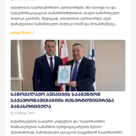
თბილისის საერთაშორისო აეროპორტში TAV Georgia-სა და
საქაერონავიგაციის თანამშრომლობით ახალი სამიმოსვლო
ბილიკი გაიხსნა. შედეგად, თბილისის აეროპორტს აქვს
დამატებითი სამიმოსვლო ბილიკი (Golf) და მოსაბრუნებე...
გაიგე მეტი
ᲡᲐᲛᲝᲥᲐᲚᲐᲥᲝ ᲐᲕᲘᲐᲪᲘᲘᲡ ᲡᲐᲐᲒᲔᲜᲢᲝᲛ
ᲡᲐᲥᲐᲔᲠᲝᲜᲐᲕᲘᲒᲐᲪᲘᲘᲡ ᲠᲔᲡᲔᲠᲢᲘᲤᲘᲪᲘᲠᲔᲑᲐ
ᲒᲐᲜᲐᲮᲝᲠᲪᲘᲔᲚᲐ
9 მარტი, 2021
საქართველოს საჰაერო კოდექსის და "სააერნაოსნო
მომსახურების საწარმოს სერტიფიცირების წესის"
შესაბამისად, სამოქალაქო ავიაციის სააგენტომ სააერნაოსნო