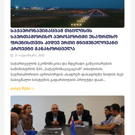
ᲡᲐᲥᲐᲔᲠᲝᲜᲐᲕᲘᲒᲐᲪᲘᲐᲛ ᲗᲑᲘᲚᲘᲡᲘᲡ
ᲡᲐᲔᲠᲗᲐᲨᲝᲠᲘᲡᲝ ᲐᲔᲠᲝᲞᲝᲠᲢᲨᲘ ᲣᲡᲐᲤᲠᲗᲮᲝ
ᲤᲠᲔᲜᲘᲡᲗᲕᲘᲡ ᲙᲘᲓᲔᲕ ᲔᲠᲗᲘ ᲛᲜᲘᲨᲕᲜᲔᲚᲝᲕᲐᲜᲘ
ᲞᲠᲝᲔᲥᲢᲘ ᲒᲐᲜᲐᲮᲝᲠᲪᲘᲔᲚᲐ
31 ოქტომბერი, 2022
საქართველოს ეკონომიკისა და მდგრადი განვითარების
სამინისტროს შპს „საქაერონავიგაციამ“ თბილისის
საერთაშორისო აეროპორტის ასაფრენ-დასაფრენი ზოლის შუქ-
სასიგნალო სისტემის გაფართოების პროექტი დაას...
გაიგე მეტი