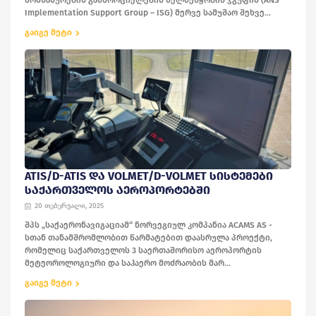
მომსახურების განხორციელების ხელშეწყობის ჯგუფის (ANS
Implementation Support Group – ISG) მერვე სამუშაო შეხვე...
გაიგე მეტი
ATIS/D-ATIS ᲓᲐ VOLMET/D-VOLMET ᲡᲘᲡᲢᲔᲛᲔᲑᲘ
ᲡᲐᲥᲐᲠᲗᲕᲔᲚᲝᲡ ᲐᲔᲠᲝᲞᲝᲠᲢᲔᲑᲨᲘ
20 თებერვალი, 2025
შპს „საქაერონავიგაციამ“ ნორვეგიულ კომპანია ACAMS AS -
სთან თანამშრომლობით წარმატებით დაასრულა პროექტი,
რომელიც საქართველოს 3 საერთაშორისო აეროპორტის
მეტეოროლოგიური და საჰაერო მოძრაობის მარ...
გაიგე მეტი