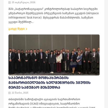
25 თებერვალი, 2026
შპს „საქაერონავიგაცია“ კონტროლირებად საჰაერო სივრცეში
უნებართვო შეღწევების პრევენციის სამუშაო ჯგუფის (Airspace
Infringement Task Force) შეხვედრას მასპინძლობს. სამუშაო
ჯგუფი შექმნილ...
გაიგე მეტი
ᲡᲐᲐᲔᲠᲜᲐᲝᲡᲜᲝ ᲛᲝᲛᲡᲐᲮᲣᲠᲔᲑᲘᲡ
ᲒᲐᲜᲮᲝᲠᲪᲘᲔᲚᲔᲑᲘᲡ ᲮᲔᲚᲨᲔᲬᲧᲝᲑᲘᲡ ᲯᲒᲣᲤᲘᲡ
ᲛᲔᲠᲕᲔ ᲡᲐᲛᲣᲨᲐᲝ ᲨᲔᲮᲕᲔᲓᲠᲐ
22 მაისი, 2025
თბილისში სამოქალაქო ავიაციის საერთაშორისო
ორგანიზაციის (ICAO) ინიციატივით, სააერნაოსნო