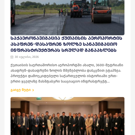
ᲡᲐᲥᲐᲔᲠᲝᲜᲐᲕᲘᲒᲐᲪᲘᲐ ᲥᲣᲗᲐᲘᲡᲘᲡ ᲐᲔᲠᲝᲞᲝᲠᲢᲘᲡ
ᲐᲡᲐᲤᲠᲔᲜ-ᲓᲐᲡᲐᲤᲠᲔᲜ ᲖᲝᲚᲖᲔ ᲡᲐᲜᲐᲕᲘᲒᲐᲪᲘᲝ
ᲘᲜᲤᲠᲐᲡᲢᲠᲣᲥᲢᲣᲠᲐᲡ ᲡᲠᲣᲚᲐᲓ ᲒᲐᲜᲐᲐᲮᲚᲔᲑᲡ
30 ივლისი, 2026
ქუთაისის საერთაშორისო აეროპორტში ახალი, 3600-მეტრიანი
ასაფრენ-დასაფრენი ზოლის მშენებლობა დასკვნით ეტაპზეა.
პროექტი დამოუკიდებელი საქართველოს ისტორიაში ერთ-
ერთი ყველაზე მასშტაბური საავიაციო ინფრასტრუქტ...
გაიგე მეტი