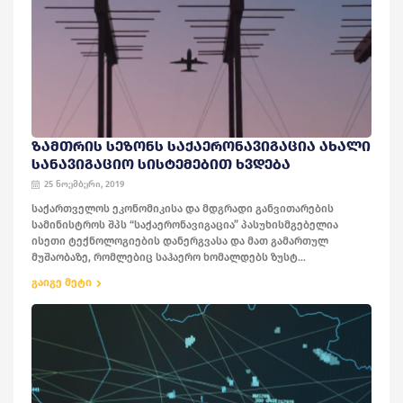
ᲖᲐᲛᲗᲠᲘᲡ ᲡᲔᲖᲝᲜᲡ ᲡᲐᲥᲐᲔᲠᲝᲜᲐᲕᲘᲒᲐᲪᲘᲐ ᲐᲮᲐᲚᲘ
ᲡᲐᲜᲐᲕᲘᲒᲐᲪᲘᲝ ᲡᲘᲡᲢᲔᲛᲔᲑᲘᲗ ᲮᲕᲓᲔᲑᲐ
25 ნოემბერი, 2019
საქართველოს ეკონომიკისა და მდგრადი განვითარების
სამინისტროს შპს “საქაერონავიგაცია” პასუხისმგებელია
ისეთი ტექნოლოგიების დანერგვასა და მათ გამართულ
მუშაობაზე, რომლებიც საჰაერო ხომალდებს ზუსტ...
გაიგე მეტი