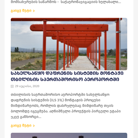
მომსახურების საწარმოს - საქაერონავიგაციის ხელახალი...
გაიგე მეტი
ᲡᲐᲮᲔᲚᲡᲐᲬᲧᲝ ᲓᲐᲤᲠᲔᲜᲘᲡ ᲡᲘᲡᲢᲔᲛᲘᲡ ᲛᲝᲜᲢᲐᲟᲘ
ᲗᲑᲘᲚᲘᲡᲘᲡ ᲡᲐᲔᲠᲗᲐᲨᲝᲠᲘᲡᲝ ᲐᲔᲠᲝᲞᲝᲠᲢᲨᲘ
29 ივლისი, 2020
თბილისის საერთაშორისო აეროპორტში სახელსაწყო
დაფრენის სისტემის (ILS 31L) მონტაჟის პროცესი
მიმდინარეობს, რომლის დასრულებაც მიმდინარე თვის
ბოლომდე იგეგმება. აღნიშნული პროექტის პირველი ეტაპი
უკვე განხორცი...
გაიგე მეტი