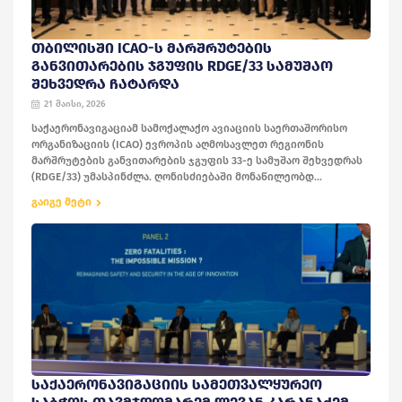
ᲗᲑᲘᲚᲘᲡᲨᲘ ICAO-Ს ᲛᲐᲠᲨᲠᲣᲢᲔᲑᲘᲡ
ᲒᲐᲜᲕᲘᲗᲐᲠᲔᲑᲘᲡ ᲯᲒᲣᲤᲘᲡ RDGE/33 ᲡᲐᲛᲣᲨᲐᲝ
ᲨᲔᲮᲕᲔᲓᲠᲐ ᲩᲐᲢᲐᲠᲓᲐ
21 მაისი, 2026
საქაერონავიგაციამ სამოქალაქო ავიაციის საერთაშორისო
ორგანიზაციის (ICAO) ევროპის აღმოსავლეთ რეგიონის
მარშრუტების განვითარების ჯგუფის 33-ე სამუშაო შეხვედრას
(RDGE/33) უმასპინძლა. ღონისძიებაში მონაწილეობდ...
გაიგე მეტი
ᲡᲐᲥᲐᲔᲠᲝᲜᲐᲕᲘᲒᲐᲪᲘᲘᲡ ᲡᲐᲛᲔᲗᲕᲐᲚᲧᲣᲠᲔᲝ